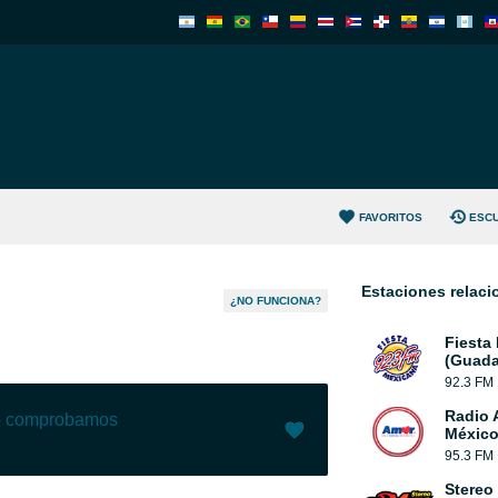
FAVORITOS
ESC
Estaciones relac
¿NO FUNCIONA?
Fiesta
(Guada
92.3 FM
Radio 
lo comprobamos
México
95.3 FM
Me gusta (
0
)
(
0
)
Stereo