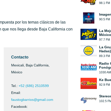
98.1 FM
Image
90.5 FM
puesta por los temas clásicos de las
n que nos llega desde Baja California con
La Mej
México
97.7 FM
La Gru
Hadas)
89.3 FM
Contacto
Radio 
Mexicali, Baja California,
Fonógr
México
1030 AM
Ke Bu
92.9 FM
Tel.:
+52 (686) 2510599
Email:
Stereo
faustogbarrios@gmail.com
102.5 F
Facebook: