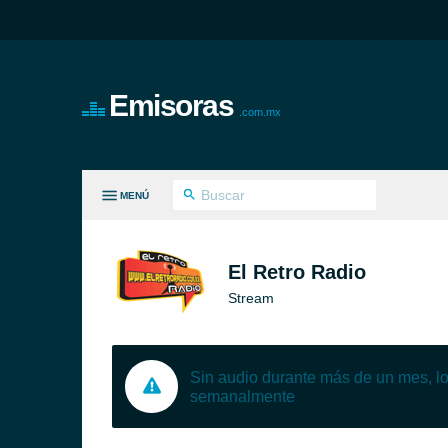
Emisoras
.com.mx
MENÚ
S GÉNEROS
El Retro Radio
Stream
Sin audio durante más de un mes, 
semanalmente