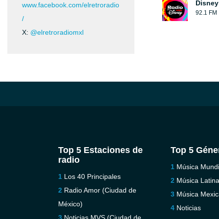
Disney
www.facebook.com/elretroradio
92.1 FM
/
X:
@elretroradiomxl
Top 5 Estaciones de
Top 5 Géne
radio
Música Mundi
Los 40 Principales
Música Latin
Radio Amor (Ciudad de
Música Mexi
México)
Noticias
Noticias MVS (Ciudad de