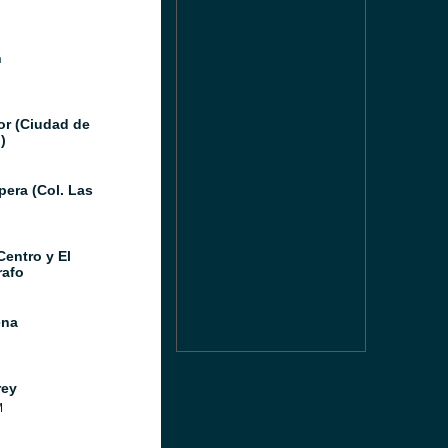
n
or (Ciudad de
)
pera (Col. Las
Centro y El
afo
ena
rey
M