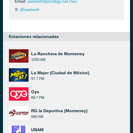
Email:
xeelxeih@prodigy.net.mex
X:
@xeelxeih
Estaciones relacionadas
La Ranchera de Monterrey
1050 AM
La Mejor (Ciudad de México)
97.7 FM
Oye
89.7 FM
RG la Deportiva (Monterrey)
690 AM
UNAM