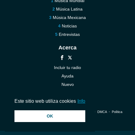
Música Mundial
Música Latina
Música Mexicana
Noticias
Entrevistas
Acerca
Incluir tu radio
Ayuda
Nuevo
Contáctenos
Este sitio web utiliza cookies
Info
© 2026 InstantAudio. Reservados todos los derechos. ・
DMCA
・
Política
OK
de privacidad