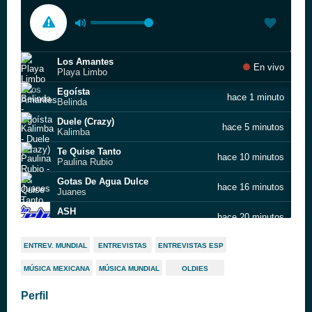
Los Amantes
En vivo
Playa Limbo
Egoísta
hace 1 minuto
Belinda
Duele (Crazy)
hace 5 minutos
Kalimba
Te Quise Tanto
hace 10 minutos
Paulina Rubio
Gotas De Agua Dulce
hace 16 minutos
Juanes
ASH
hace 20 minutos
HA-ASH
Esclavo de sus besos
hace 23 minutos
ENTREV. MUNDIAL
ENTREVISTAS
ENTREVISTAS ESP
David Bisbal
MÚSICA MEXICANA
MÚSICA MUNDIAL
OLDIES
Qué será de ti
hace 28 minutos
Thalía & Maffio
Perfil
Mientes Tan Bien
hace 31 minutos
Sin Bandera