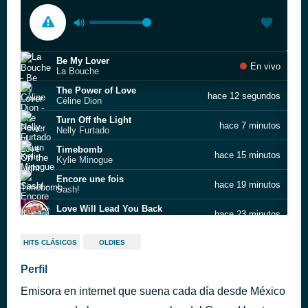
Be My Lover
En vivo
La Bouche
The Power of Love
hace 12 segundos
Céline Dion
Turn Off the Light
hace 7 minutos
Nelly Furtado
Timebomb
hace 15 minutos
Kylie Minogue
Encore une fois
hace 19 minutos
Sash!
Love Will Lead You Back
hace 23 minutos
Nina
Hot Stuff
hace 30 minutos
HITS CLÁSICOS
OLDIES
Wake Me Up Before You Go-Go
Perfil
hace 35 minutos
Wham!
Emisora en internet que suena cada día desde México
torn
hace 43 minutos