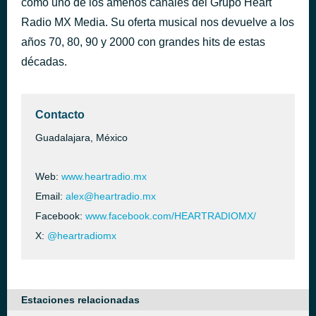
como uno de los amenos canales del Grupo Heart
You Give Love A Bad Name
Radio MX Media. Su oferta musical nos devuelve a los
hace 48 minutos
Bon Jovi
años 70, 80, 90 y 2000 con grandes hits de estas
décadas.
Contacto
Guadalajara, México
Web:
www.heartradio.mx
Email:
alex@heartradio.mx
Facebook:
www.facebook.com/HEARTRADIOMX/
X:
@heartradiomx
Estaciones relacionadas