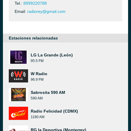
Tel.:
8999220788
Email:
radiorey@gmail.com
Estaciones relacionadas
LG La Grande (León)
95.5 FM
W Radio
96.9 FM
Sabrosita 590 AM
590 AM
Radio Felicidad (CDMX)
1180 AM
RG la Deportiva (Monterrey)