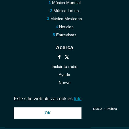
Música Mundial
Música Latina
Música Mexicana
Noticias
Entrevistas
Acerca
Incluir tu radio
Ayuda
Nuevo
Contáctenos
Este sitio web utiliza cookies
Info
© 2026 InstantAudio. Reservados todos los derechos. ・
DMCA
・
Política
OK
de privacidad