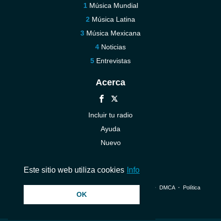
Música Mundial
Música Latina
Música Mexicana
Noticias
Entrevistas
Acerca
Incluir tu radio
Ayuda
Nuevo
Contáctenos
Este sitio web utiliza cookies
Info
© 2026 InstantAudio. Reservados todos los derechos. ・
DMCA
・
Política
OK
de privacidad