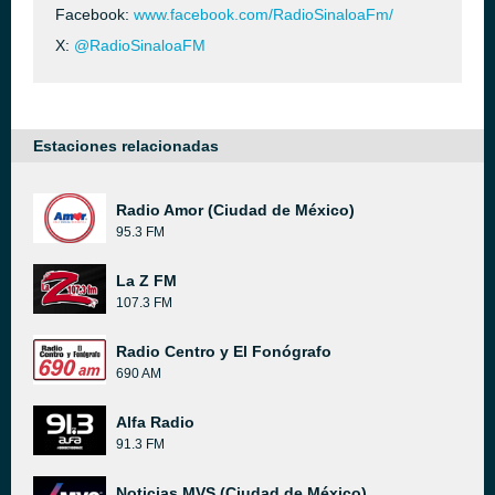
Facebook:
www.facebook.com/RadioSinaloaFm/
X:
@RadioSinaloaFM
Estaciones relacionadas
Radio Amor (Ciudad de México)
95.3 FM
La Z FM
107.3 FM
Radio Centro y El Fonógrafo
690 AM
Alfa Radio
91.3 FM
Noticias MVS (Ciudad de México)