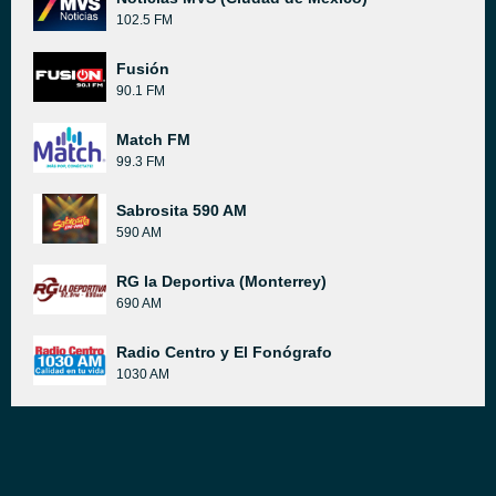
102.5 FM
Fusión
90.1 FM
Match FM
99.3 FM
Sabrosita 590 AM
590 AM
RG la Deportiva (Monterrey)
690 AM
Radio Centro y El Fonógrafo
1030 AM