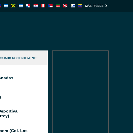
MÁS PAÍSES
UCHADO RECIENTEMENTE
ionadas
M
Deportiva
rrey)
pera (Col. Las