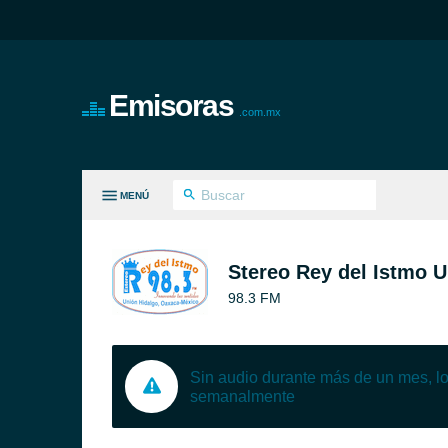
Emisoras
.com.mx
MENÚ
S GÉNEROS
Stereo Rey del Istmo U
98.3 FM
Sin audio durante más de un mes, 
semanalmente