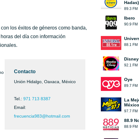
Hadas)
89.3 FM
Ibero
90.9 FM
 con los éxitos de géneros como banda,
 horas del día con información
Univer
ionales.
88.1 FM
Disney
92.1 FM
Contacto
mo
Oye
Unión Hidalgo, Oaxaca, México
89.7 FM
Tel.:
971 713 8387
La Mej
México
Email:
97.7 FM
frecuencia983@hotmail.com
88.9 No
88.9 FM