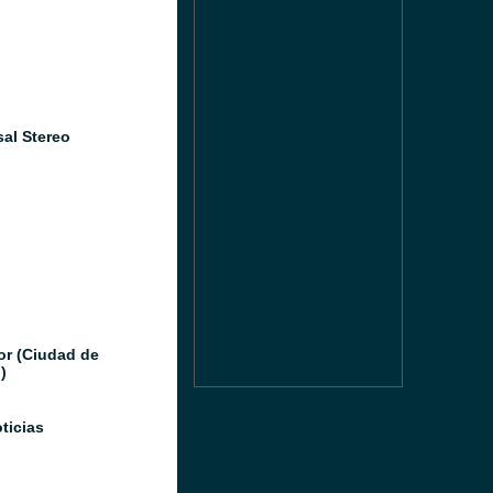
sal Stereo
or (Ciudad de
)
ticias