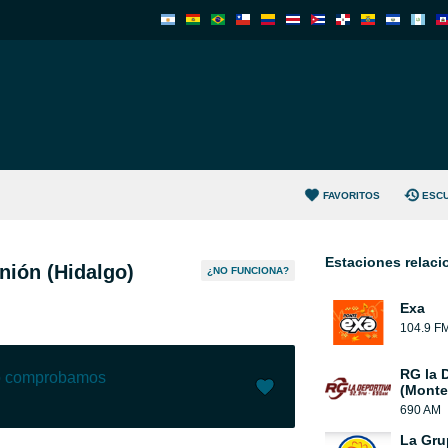
FAVORITOS
ESC
Estaciones relac
nión (Hidalgo)
¿NO FUNCIONA?
Exa
104.9 F
RG la 
lo comprobamos
(Monte
690 AM
Me gusta (
12
)
(
0
)
La Gru