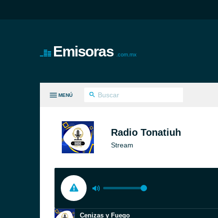
Emisoras
.com.mx
MENÚ
S GÉNEROS
Radio Tonatiuh
Stream
Cenizas y Fuego