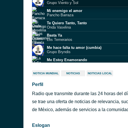
Grupo Viento y Sol
Mi enemigo el amor
Pancho Barraza
Te Quiero Tanto, Tanto
Onda Vaselina
Basta Ya
Los Temerarios
Me hace falta tu amor (cumbia)
Grupo Bryndis
Me Estoy Enamorando
La Mafia
LINER 1
NOTICIA MUNDIAL
NOTICIAS
NOTICIAS LOCAL
ISRAEL
Perfil
Tiene apenas 16
Los Acosta
Radio que transmite durante las 24 horas del d
Vas A Quedarte
Aitana
se trae una oferta de noticias de relevancia, s
Nada Va A Cambiar Mi Amor Por Ti
de México, además de servicios a la comunida
Samuray
Eslogan