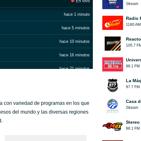
En vivo
Stream
hace 1 minuto
Radio 
1180 AM
hace 5 minutos
Reacto
hace 10 minutos
105.7 F
hace 16 minutos
Univer
88.1 FM
hace 21 minutos
La Máq
hace 25 minutos
97.7 FM
hace 29 minutos
Casa d
ía con variedad de programas en los que
Stream
hace 33 minutos
ucesos del mundo y las diversas regiones
d.
Stereo
hace 37 minutos
98.1 FM