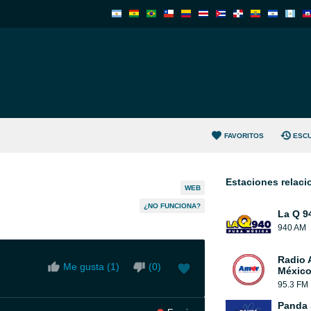
FAVORITOS
ESC
Estaciones relac
WEB
¿NO FUNCIONA?
La Q 9
940 AM
Radio 
Me gusta (
1
)
(
0
)
México
95.3 FM
Panda