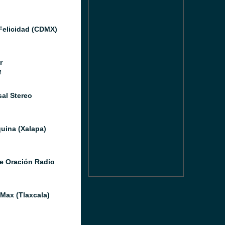
Felicidad (CDMX)
r
M
sal Stereo
uina (Xalapa)
e Oración Radio
 Max (Tlaxcala)