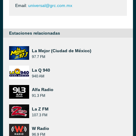
Email:
universal@grc.com.mx
Estaciones relacionadas
La Mejor (Ciudad de México)
97.7 FM
La Q 940
940 AM
Alfa Radio
91.3 FM
La Z FM
107.3 FM
W Radio
96.9 FM