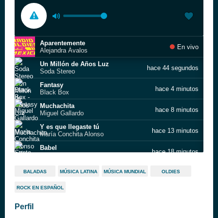
Aparentemente
En vivo
Alejandra Ávalos
Un Millón de Años Luz
hace 44 segundos
Soda Stereo
Fantasy
hace 4 minutos
Black Box
Muchachita
hace 8 minutos
Miguel Gallardo
Y es que llegaste tú
hace 13 minutos
María Conchita Alonso
Babel
hace 18 minutos
Santa Sabina
Buscaré
hace 21 minutos
BALADAS
MÚSICA LATINA
MÚSICA MUNDIAL
OLDIES
Lorenzo Antonio
ROCK EN ESPAÑOL
No debo hablar de amor
hace 25 minutos
Postdata
Perfil
Cuando seas grande
hace 29 minutos
Miguel Mateos