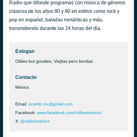
Radio que difunde programas con música de géneros
Latino
hace 37 minutos
clásicos de los años 80 y 90 en estilos como rock y
Franco de Vita
pop en español, baladas románticas y más,
transmitiendo durante las 24 horas del día.
Eslogan
Oldies but goodies, Viejitas pero bonitas
Contacto
México
Email:
isramb.mx@gmail.com
Facebook:
www.facebook.com/oldiesmexico/
X:
@oldiesmexico